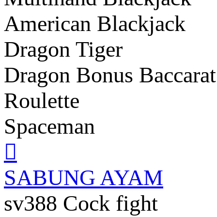
American Blackjack
Dragon Tiger
Dragon Bonus Baccarat
Roulette
Spaceman
SABUNG AYAM
sv388 Cock fight