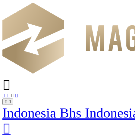
Indonesia
Bhs Indonesi