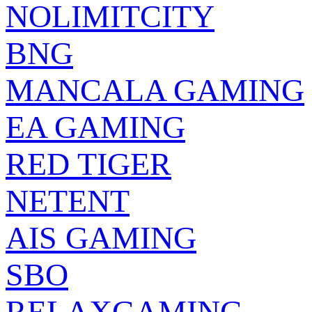
NOLIMITCITY
BNG
MANCALA GAMING
EA GAMING
RED TIGER
NETENT
AIS GAMING
SBO
RELAXGAMING