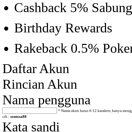
Cashback 5% Sabun
Birthday Rewards
Rakeback 0.5% Poke
Daftar Akun
Rincian Akun
Nama pengguna
* Nama akun harus 6-12 karakter, hanya meng
cth :
sentosa88
Kata sandi