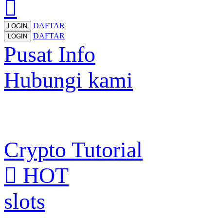
DAFTAR
LOGIN
DAFTAR
LOGIN
Pusat Info
Hubungi kami
Crypto Tutorial
HOT
slots