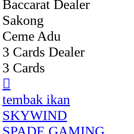
Baccarat Dealer
Sakong
Ceme Adu
3 Cards Dealer
3 Cards
tembak ikan
SKYWIND
SPADE GAMING