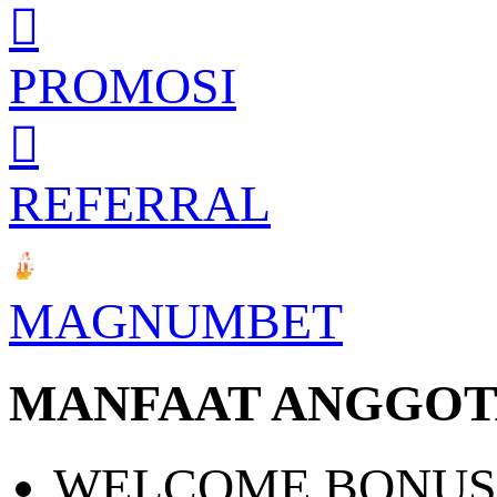
PROMOSI
REFERRAL
MAGNUMBET
MANFAAT ANGGOT
WELCOME BONUS 