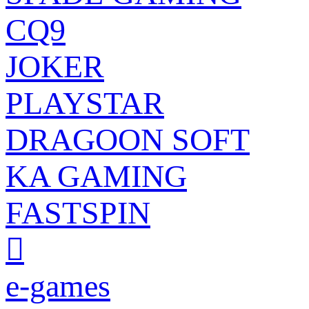
CQ9
JOKER
PLAYSTAR
DRAGOON SOFT
KA GAMING
FASTSPIN
e-games