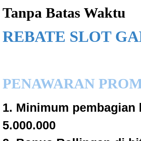
Tanpa Batas Waktu
REBATE SLOT GA
PENAWARAN PROMO
1. Minimum pembagian 
5.000.000