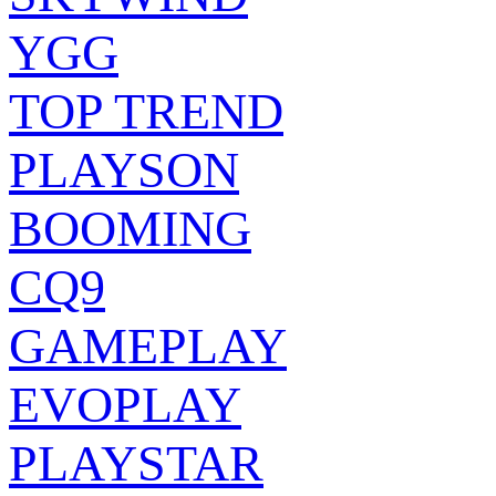
YGG
TOP TREND
PLAYSON
BOOMING
CQ9
GAMEPLAY
EVOPLAY
PLAYSTAR