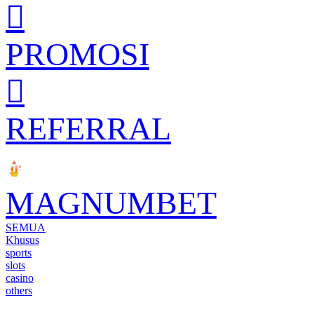
PROMOSI
REFERRAL
MAGNUMBET
SEMUA
Khusus
sports
slots
casino
others