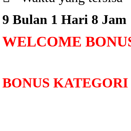
9
Bulan
1
Hari
8
Jam
WELCOME BONUS
BONUS KATEGORI 
1. Promosi berlaku un
2. Promo Welcome Bonu