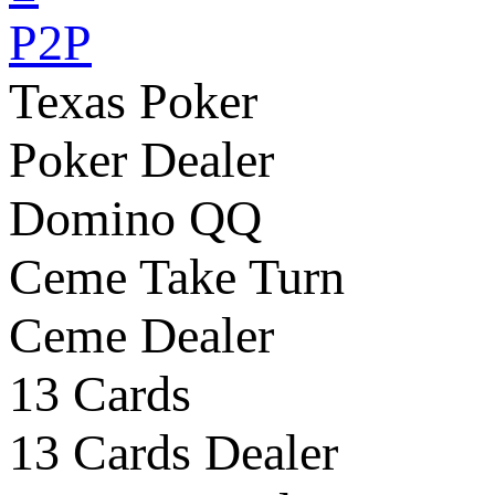
P2P
Texas Poker
Poker Dealer
Domino QQ
Ceme Take Turn
Ceme Dealer
13 Cards
13 Cards Dealer