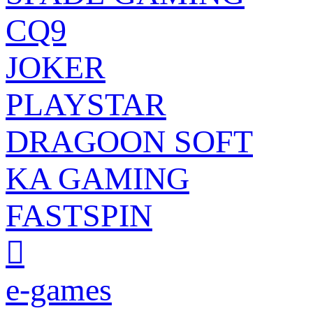
CQ9
JOKER
PLAYSTAR
DRAGOON SOFT
KA GAMING
FASTSPIN
e-games