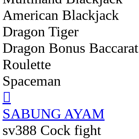
American Blackjack
Dragon Tiger
Dragon Bonus Baccarat
Roulette
Spaceman
SABUNG AYAM
sv388 Cock fight