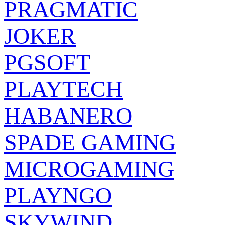
PRAGMATIC
JOKER
PGSOFT
PLAYTECH
HABANERO
SPADE GAMING
MICROGAMING
PLAYNGO
SKYWIND