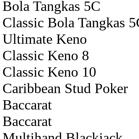
Bola Tangkas 5C
Classic Bola Tangkas 
Ultimate Keno
Classic Keno 8
Classic Keno 10
Caribbean Stud Poker
Baccarat
Baccarat
Multihand Blackjack