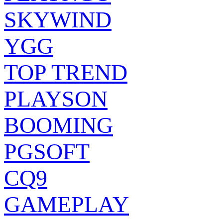
SKYWIND
YGG
TOP TREND
PLAYSON
BOOMING
PGSOFT
CQ9
GAMEPLAY