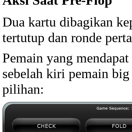
Aksi Saat Pre-Flop
Dua kartu dibagikan k
tertutup dan ronde pert
Pemain yang mendapat g
sebelah kiri pemain big
pilihan: