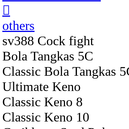
others
sv388 Cock fight
Bola Tangkas 5C
Classic Bola Tangkas 
Ultimate Keno
Classic Keno 8
Classic Keno 10