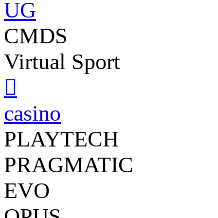
UG
CMDS
Virtual Sport
casino
PLAYTECH
PRAGMATIC
EVO
OPUS