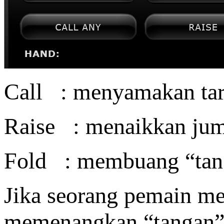
Call : menyamakan tar
Raise : menaikkan juml
Fold : membuang “tang
Jika seorang pemain mem
memenangkan “tangan” p