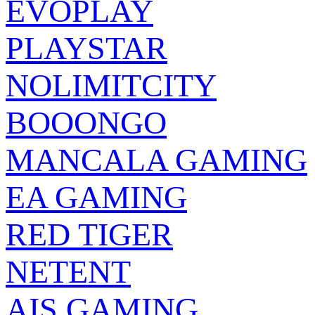
EVOPLAY
PLAYSTAR
NOLIMITCITY
BOOONGO
MANCALA GAMING
EA GAMING
RED TIGER
NETENT
AIS GAMING