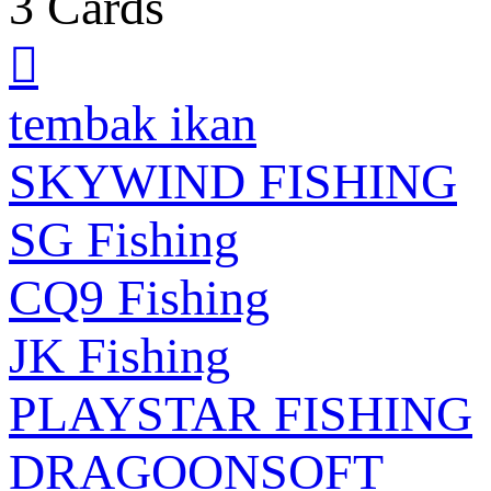
3 Cards
tembak ikan
SKYWIND FISHING
SG Fishing
CQ9 Fishing
JK Fishing
PLAYSTAR FISHING
DRAGOONSOFT