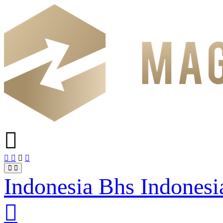
Indonesia
Bhs Indonesi