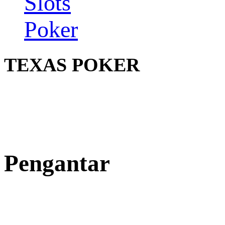
Slots
Poker
TEXAS POKER
Pengantar