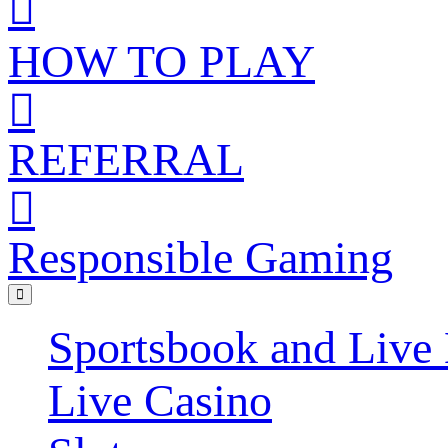
HOW TO PLAY
REFERRAL
Responsible Gaming
Sportsbook and Live
Live Casino