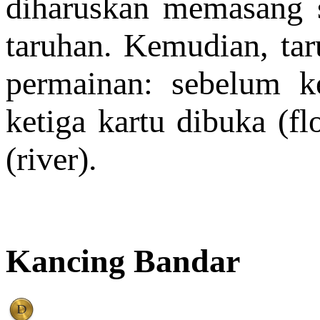
diharuskan memasang s
taruhan. Kemudian, tar
permainan: sebelum ke
ketiga kartu dibuka (fl
(river).
Kancing Bandar