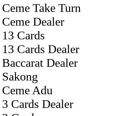
Ceme Take Turn
Ceme Dealer
13 Cards
13 Cards Dealer
Baccarat Dealer
Sakong
Ceme Adu
3 Cards Dealer