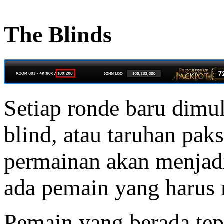
The Blinds
Setiap ronde baru dimu
blind, atau taruhan pak
permainan akan menjad
ada pemain yang harus 
‌Pemain yang berada te