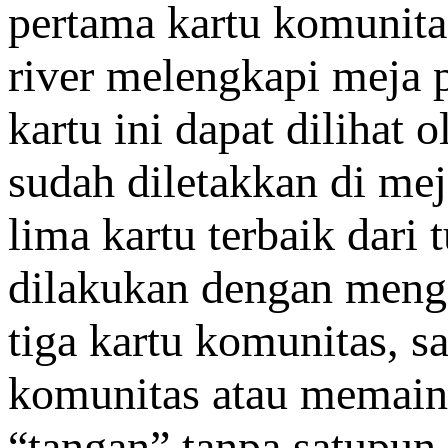
pertama kartu komunita
river melengkapi meja 
kartu ini dapat dilihat
sudah diletakkan di me
lima kartu terbaik dari
dilakukan dengan meng
tiga kartu komunitas, s
komunitas atau memain
“tangan” tanpa satupun