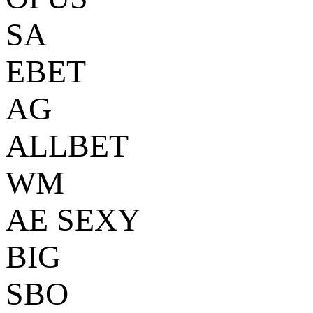
SA
EBET
AG
ALLBET
WM
AE SEXY
BIG
SBO