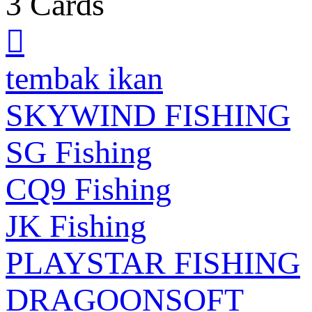
3 Cards
tembak ikan
SKYWIND FISHING
SG Fishing
CQ9 Fishing
JK Fishing
PLAYSTAR FISHING
DRAGOONSOFT