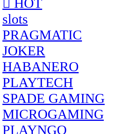
HOT
slots
PRAGMATIC
JOKER
HABANERO
PLAYTECH
SPADE GAMING
MICROGAMING
PLAYNGO