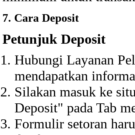
7. Cara Deposit
Petunjuk Deposit
Hubungi Layanan Pel
mendapatkan informa
Silakan masuk ke sit
Deposit" pada Tab m
Formulir setoran har