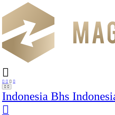
Indonesia
Bhs Indonesi