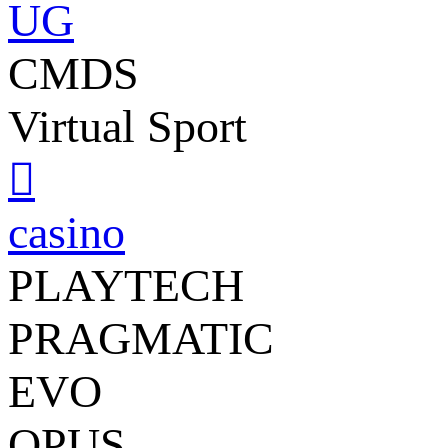
UG
CMDS
Virtual Sport
casino
PLAYTECH
PRAGMATIC
EVO
OPUS