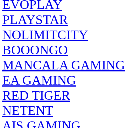
EVOPLAY
PLAYSTAR
NOLIMITCITY
BOOONGO
MANCALA GAMING
EA GAMING
RED TIGER
NETENT
AIS GAMING