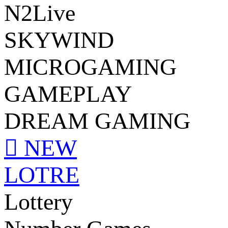
N2Live
SKYWIND
MICROGAMING
GAMEPLAY
DREAM GAMING
NEW
LOTRE
Lottery