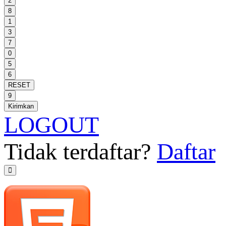
Kirimkan
LOGOUT
Tidak terdaftar?
Daftar